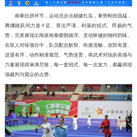
南拳比拼环节，运动员步法稳健扎实，拳势刚劲迅猛，
腾挪跳跃间力道十足、章法严谨，利落的招式、昂扬的气
势，完美展现出闽派南拳硬朗雄浑、灵动矫健的独特韵味。
在双人对练项目中，队员配合默契、衔接流畅，攻防有度、
进退有序，动作精准规范、气势连贯，将武术对练的美感与
力量展现得淋漓尽致，每一套招式、每一次发力，都赢得现
场裁判与观众的点赞。