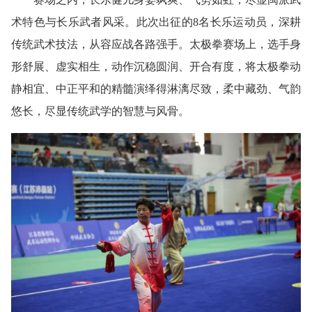
术特色与长乐武者风采。此次出征的8名长乐运动员，深耕
传统武术技法，从容应战各路强手。太极拳赛场上，选手身
形舒展、虚实相生，动作沉稳圆润、开合有度，将太极拳动
静相宜、中正平和的精髓演绎得淋漓尽致，柔中藏劲、气韵
悠长，尽显传统武学的智慧与风骨。