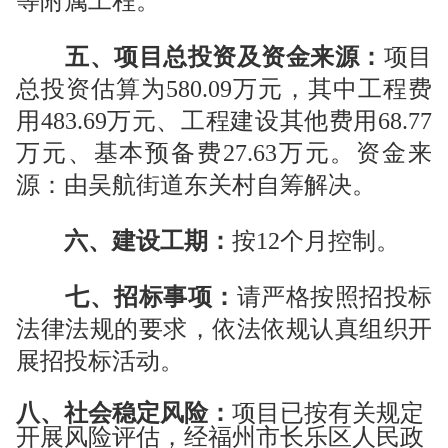
等附属工程。
五、
项目总投资及资金来源：
项目
总投资估算为
580.09
万元，其中工程费
用
483.69
万元、工程建设其他费用
68.77
万元、基本预备费
27.63
万元
。资金来
源：
由
吴航街道
东关村自筹解决。
六、建设工期：
按
12
个月控制。
七、招标事项：
请严格按照招投标
法律法规的要求，依法依规认真组织开
展招投标活动
。
八、
社会稳定风险：
项目已按有关规定
开展风险评估，经
福州市长乐区人民政