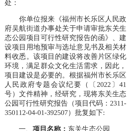
处
：
你单位报来《
福州市长乐区人民政
府吴航街道办事处
关于
申请审批东关生
态公园项目
可行性研究报告
的函
》、
建
设项目用地预审与选址意见书
及相关材
料收悉。该项目的建设将
改善片区绿化
环境，满足群众文化生活需求
，因此，
项目建设是必
要的。根据
福州市长乐区
人民政府专题
会议纪要（〔202
2
〕
41
号）文件精神，经研究，现
将
东关生态
公园
可行性研究报告（项目代码：
2311-
350112-04-01-392507
）批复如下:
一、
项目名称：
东关生态公园