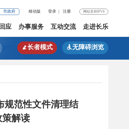
市政府
移动版
登录
|
注册
网站支持IPV6
回应
办事服务
互动交流
走进长乐
长者模式
无障碍浏览


布规范性文件清理结
政策解读