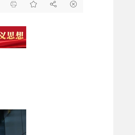



