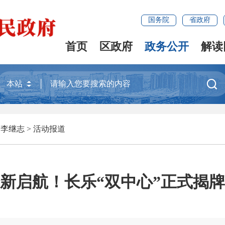
国务院
省政府
首页
区政府
政务公开
解读

>
李继志
>
活动报道
新启航！长乐“双中心”正式揭