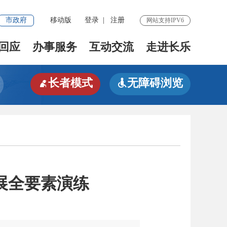
市政府
移动版
登录
|
注册
网站支持IPV6
回应
办事服务
互动交流
走进长乐
长者模式
无障碍浏览


展全要素演练