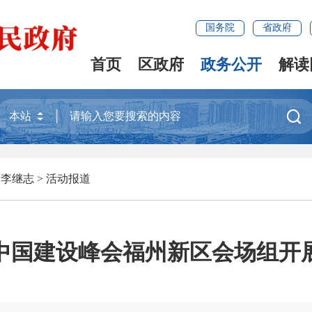
国务院
省政府
首页
区政府
政务公开
解读

>
李继志
>
活动报道
中国建设峰会福州新区会场组开