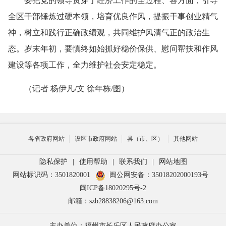
要把党的领导贯穿于经济工作的全过程、各方面，引导
全区干部锤炼过硬本领，培育优良作风，提振干事创业精气
神，树立和践行正确政绩观，共同维护风清气正的政治生
态。岁末年初，要慎终如始抓好稳价保供、慰问帮扶和作风
建设等各项工作，全力维护社会安定稳定。
（记者 杨伊凡/文 徐年栋/图）
各省政府网站
设区市政府网站
县（市、区）
其他网站
隐私保护
|
使用帮助
|
联系我们
|
网站地图
网站标识码：3501820001
闽公网安备：35018202000193号
闽ICP备18020295号-2
邮箱：szb28838206@163.com
主办单位：福州市长乐区人民政府办公室