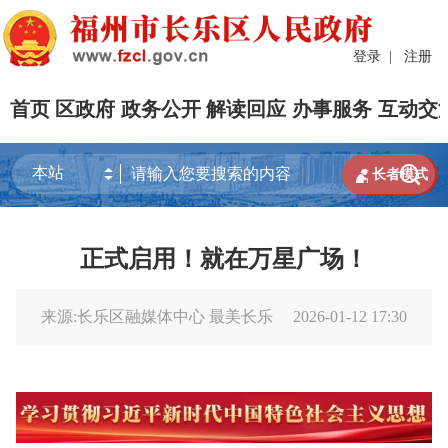
登录
|
注册
首页
区政府
政务公开
解读回应
办事服务
互动交


长者模式
正式启用！就在万星广场！
来源:长乐区融媒体中心 最美长乐
2026-01-12 17:30