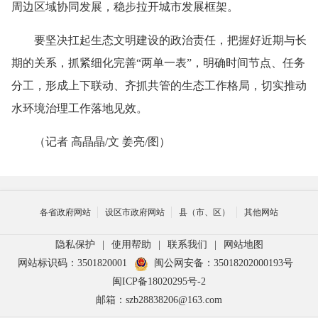
周边区域协同发展，稳步拉开城市发展框架。
要坚决扛起生态文明建设的政治责任，把握好近期与长
期的关系，抓紧细化完善“两单一表”，明确时间节点、任务
分工，形成上下联动、齐抓共管的生态工作格局，切实推动
水环境治理工作落地见效。
（记者 高晶晶/文 姜亮/图）
各省政府网站
设区市政府网站
县（市、区）
其他网站
隐私保护
|
使用帮助
|
联系我们
|
网站地图
网站标识码：3501820001
闽公网安备：35018202000193号
闽ICP备18020295号-2
邮箱：szb28838206@163.com