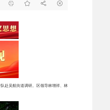




带队赴吴航街道调研。区领导林增祥、林