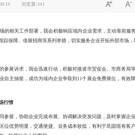


08:19
浏览量:
343
场的相关工作部署，
我
会
积极响应域内企业需求，主动靠前服
跟踪保障、借展招商等系列举措，切实服务企业开拓外部市场，
的参展诉求，我会
迅速行动，积极对接省市贸促会、市商务局
业自主抽签
，成功为域内企业争取到
1
1
个
展会
免费展位，有效
场行情
同参展，协助企业完成布展、协调解决突发问题，及时掌握企
区位优势明显，交通便捷、业务成本较低，有利于巩固现有客