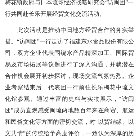
梅花镇政府与日本琉球经济战略研究会“访闽团”一
行共同赴长乐开展经贸文化交流活动。
此次活动是推动中日地方经贸合作的务实举
措。
“访闽团”一行走访
了
福建东水食品股份有限公
司
，
双方
企业
代表围绕水产品精深加工、国际贸
易及市场拓展等议题进行了深入沟通，并就潜在
合作机会展开初步探讨，现场交流气氛热烈。企
业考察结束后，代表团一行前往长乐梅花中琉文
化馆参观。通过丰富的史料与实物展示，
“访闽
团”成员直观感受闽琉两地数百年来在商贸、航运
和民俗文化等方面的密切交流，对“以贸结缘、以
文共情”的传统给予高度评价，一致认为深厚的历