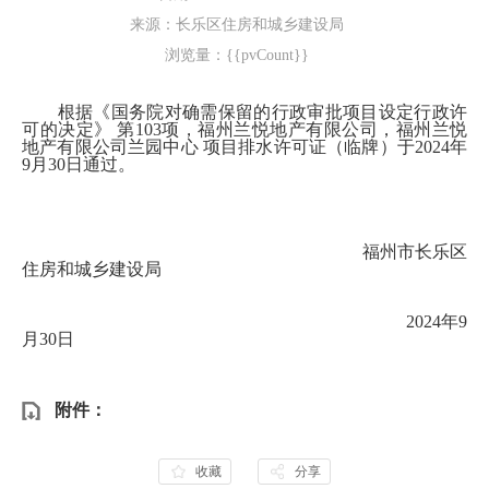
来源：长乐区住房和城乡建设局
浏览量：{{pvCount}}
根据《
国务院对确需保留的行政审批项目设定行政许
可的决定》
第
103项，福州兰悦地产有限公司，福州兰悦
地产有限公司兰园中心
项目排水许可证（
临牌
）于
202
4
年
9
月
30
日通过。
福州市长乐区
住房和城乡建设局
202
4
年
9
月
30
日
附件：
收藏
分享