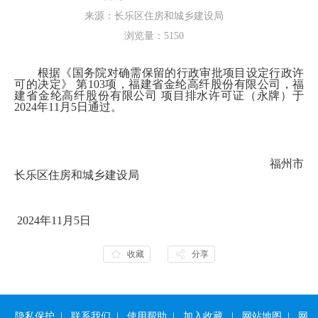
来源：长乐区住房和城乡建设局
浏览量：
5150
根据《
国务院对确需保留的行政审批项目设定行政许
可的决定》
第
103项，福建省金纶高纤股份有限公司，福
建省金纶高纤股份有限公司
项目排水许可证（
永牌
）于
202
4
年
11
月
5
日通过。
福州市
长乐区住房和城乡建设局
202
4
年
11
月
5
日
收藏
分享
隐私保护
|
联系我们
|
使用帮助
|
加入收藏
|
网站地图
|
网