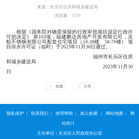
来源：长乐区住房和城乡建设局
浏览量：
1720
根据《国务院对确需保留的行政审批项目设定行政许
可的决定》
第
103项，
福建鹏达房地产开发有限公司，
吴
航不锈钢有限公司配套住宅项目（
1#-3#楼、5#-7#楼
）
项
目排水许可证（临时）于
202
3
年
11
月
30
日通过。
福州市长乐区住房
和城乡建设局
202
3
年
11
月
30
日
收藏
分享
隐私保护
|
联系我们
|
使用帮助
|
加入收藏
|
网站地图
|
网
站统计
主办单位：长乐区人民政府办公室