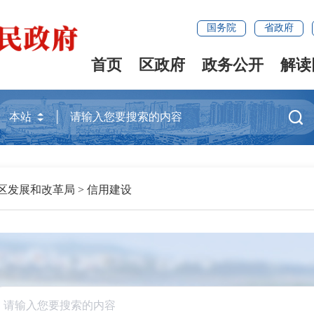
国务院
省政府
首页
区政府
政务公开
解读

区发展和改革局
>
信用建设