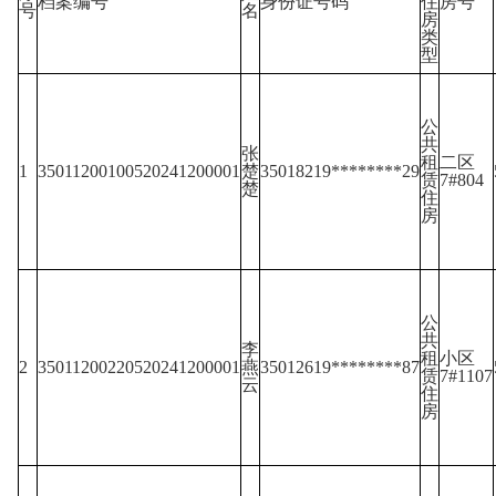
档案编号
身份证号码
住
房号
号
名
房
类
型
公
共
张
租
二区
1
35011200100520241200001
楚
35018219********29
赁
7#804
楚
住
房
公
共
李
租
小区
2
35011200220520241200001
燕
35012619********87
赁
7#1107
云
住
房