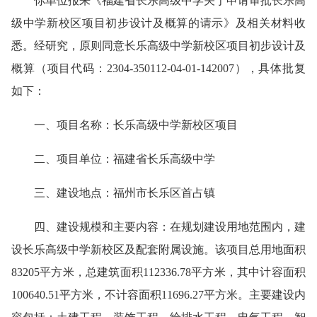
你单位报来《
福建省长乐高级中学
关于申请审批
长乐高
级中学新校区
项目
初步设计及概算
的
请示
》及相关材料收
悉。经研究，原则
同意
长乐高级中学新校区
项目
初步设计及
概算（项目代码：
2304-350112-04-01-142007
），具体
批复
如下：
一、项目名称：
长乐高级中学新校区
项目
二、项目单位：
福建省长乐高级中学
三
、建设地点：
福州市长乐区首占镇
四、建设规模和主要内容：
在规划建设用地范围内，建
设长乐高级中学新校区及配套附属设施。该项目总用地面积
83205平方米，总建筑面积112336.78平方米，其中计容面积
100640.51平方米，不计容面积11696.27平
方米
。主要建设内