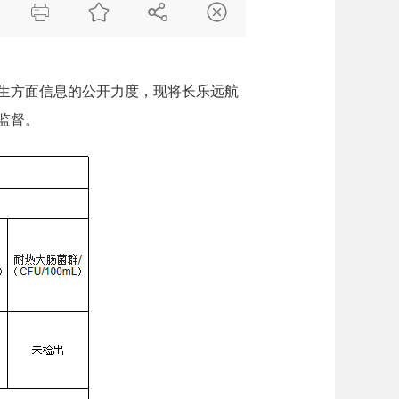




生方面信息的公开力度，现将长乐远航
监督。