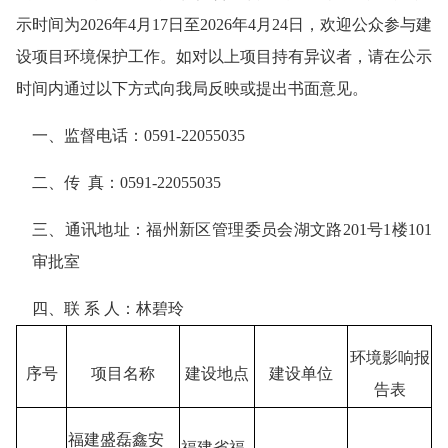
示时间为
20
26
年
4
月
17
日至
202
6
年
4
月24
日，欢迎公众参与建
设项目环境保护工作。如对以上项目持有异议者，请在公示
时间内通过以下方式向我局反映或提出书面意见。
一、
监督电话：
0591-22055035
二、
传
真：
0591-22055035
三、
通讯地址：福州新区管理委员会湖文路
201号1楼101
审批室
四、
联
系
人：林碧玲
环境影响报
序号
项目名称
建设地点
建设单位
告表
福建盛磊鑫安
福建省福