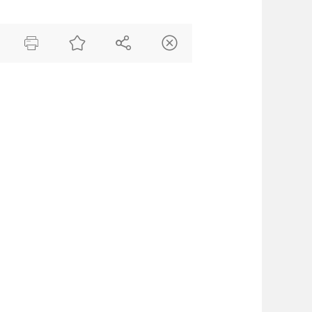



