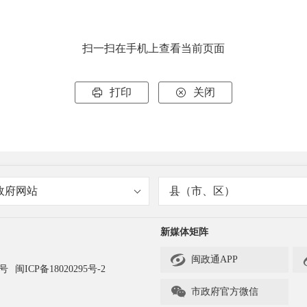
扫一扫在手机上查看当前页面
打印
关闭


政府网站
县（市、区）
新媒体矩阵

闽政通APP
3号
闽ICP备18020295号-2

市政府官方微信