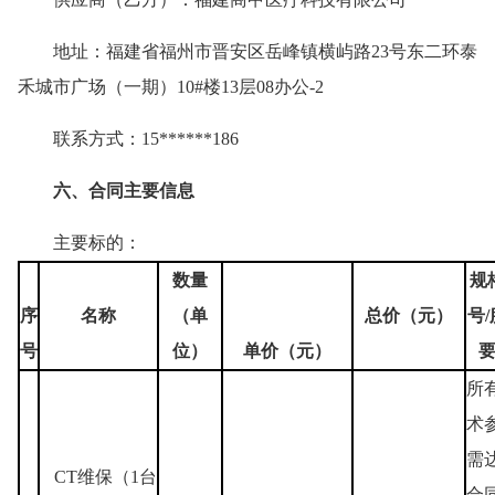
地址：福建省福州市晋安区岳峰镇横屿路23号东二环泰
禾城市广场（一期）10#楼13层08办公-2
联系方式：15******186
六、合同主要信息
主要标的：
数量
规
序
名称
（单
总价（元）
号
号
位）
单价（元）
所
术
需
CT维保（1台
合