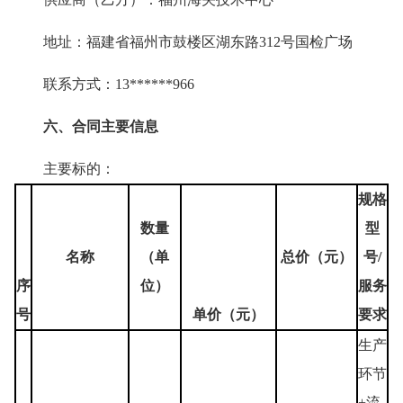
地址：福建省福州市鼓楼区湖东路312号国检广场
联系方式：13******966
六、合同主要信息
主要标的：
规格
数量
型
名称
（单
总价（元）
号/
序
位）
服务
号
单价（元）
要求
生产
环节
+流