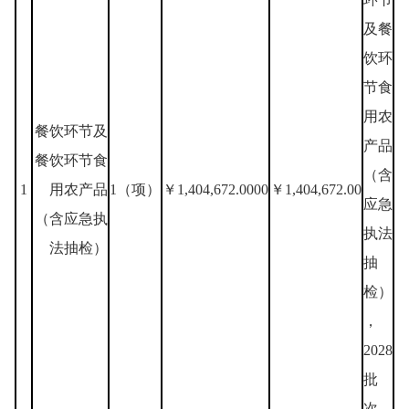
及餐
饮环
节食
用农
餐饮环节及
产品
餐饮环节食
（含
1
用农产品
1（项）
￥1,404,672.0000
￥1,404,672.00
应急
（含应急执
执法
法抽检）
抽
检）
，
2028
批
次。