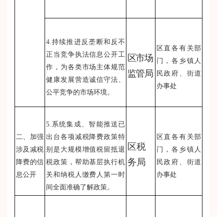
4.持续推进反垄断和反不
区直各有关部
正当竞争执法信息公开工
区市场
门，各乡镇人
作，为各类市场主体规范
监管局
民政府、街道
健康发展营造诚信守法、
办事处
公平竞争的市场环境。
5.系统集成、智能推送已
二、加强
出台各项减税降费政策特
区直各有关部
区税
涉及减税
别是大规模增值税留抵退
门，各乡镇人
务局
降费的信
税政策，帮助基层执行机
民政府、街道
息公开
关和纳税人缴费人第一时
办事处
间全面准确了解政策。