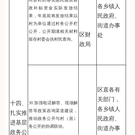
向农村的各类惠民惠农财
各乡镇人
政补贴资金实际发放结
民政府、
果，年底前将发放结果以
村为单位通过村务公开栏
街道办事
公开，公开期满相关材料
区财
处
留存村委会供村民查询。
政局
区直各有
关部门，
十四、
30.加强电话解答、现场解
各乡镇人
答等政策咨询渠道建设，
扎实推
民政府、
推动政务公开与村（居）
进基层
务公开的协调联动。
街道办事
政务公