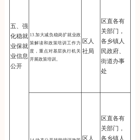
区直各有
五、强
关部门，
13.加大减负稳岗扩就业政
化稳就
区人
各乡镇人
策解读和政策培训工作力
业保就
社局
民政府、
度，重点对基层执行机关
业信息
开展政策培训。
街道办事
公开
处
区直各有
关部门，
区人
各乡镇人