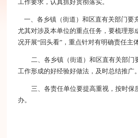
工作要求，
认真
抓好贯彻落实。
一、
各
乡镇（街道）和区直有关部门
要
尤其对涉及本
单位
的重点任务，要梳理形
况开展
“回头看”，重点针对有明确责任主
二
、
各乡镇（街道）和区直有关部门
工作形成的好经验好做法，及时总结推广
三
、各
责任
单位要
提高重视
，按时保
办
。