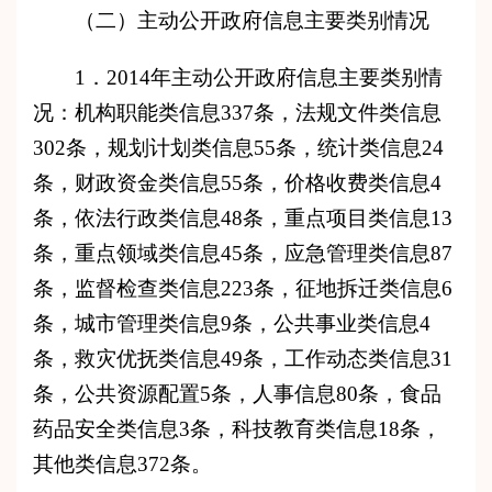
（二）主动公开政府信息主要类别情况
1．201
4
年主动公开政府信息主要类别情
况：机构职能类信息
337
条，法规文件类信息
302
条，规划计划类信息
55
条，统计类信息
24
条，财政资金类信息
55
条，价格收费类信息
4
条，依法行政类信息
4
8条，
重
点
项目类信息
1
3
条，重点领域
类信息
4
5条，应急管理类信息8
7
条，监督检查类信息
223
条，征地拆迁类信息
6
条，城市管理类信息
9
条，公共事业类信息
4
条，救灾优抚
类信息
4
9
条，工作动态类信息
3
1
条，公共资源配置
5
条，人事信息
80
条，食品
药品安全
类信息
3
条，科技教育
类信息
18
条，
其他类信息
372
条。