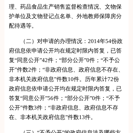
理、药品食品生产销售监督检查情况、文物保
护单位及文物登记点名单、外地教师保障房分
配待遇等。
（二）对申请的办理情况
：201
4
年
54
份政
府信息依申请公开均在规定时限内答复，已答
复“同意公开”
42
件；
“部分公开”
0件；
“不予公
开”件数
2
件；“非政府信息、政府信息不存在、
非本机关政府信息”件数
10
件。历年累计
72
份
政府
信息依申请公开均在规定时限内答复，已
答复“同意公开”
56
件；
“部分公开”
0件；
“不予
公开”件数
3
件；“非政府信息、政府信息不存
在、非本机关政府信息”件数
13
件。
（三）“不予公开”的政府信息涉及哪些方