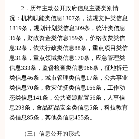
2．历年主动公开政府信息主要类别情
况：机构职能类信息
1307
条，法规文件类信息
1
8
1
9
条，规划计划类信息
309
条，统计类信息
36
条，财政资金类信息1
59
条，价格收费类信
息
32
条，依法行政类信息
88
条，
重
点
项目类信
息
31
条，重点领域
类信息
1
70
条，应急管理类
信息
333
条，监督检查类信息
966
条，征地拆迁
类信息
46
条，城市管理类信息
17
条，公共事业
类信息
70
条，救灾优抚
类信息
166
条，工作动
态类信息
141
条，公共资源配置5
6
条，人事信
息2
93
条，食品药品安全
类信息
5
条，科技教育
类信息
85
条，其他类信息
455
条。
（三）信息公开的形式