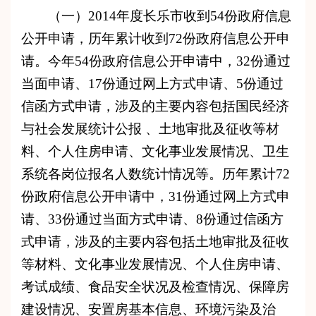
（一）201
4
年度长乐市收
到
54
份政府
信息
公开申请
，
历年累计收到
72
份政府信息公开申
请。
今年
54
份政府信息公开申请中，
32份通过
当面申请、17
份通过网上方式申请、
5
份通过
信函方式申请，
涉及的主要内容包括国民经济
与社会发展统计公报 、土地审批及征收等材
料、个人住房申请、文化事业发展情况、卫生
系统各岗位报名人数统计情况等。
历年累计
72
份政府
信息公开申请中，
31
份通过网上方式申
请、
33
份通过当面方式申
请、
8
份通过信函方
式申
请，涉及的主要内容包括土地审批及征收
等材料、文化事业发展情况、个人住房申请、
考试成绩、食品安全状况及检查情况、保障房
建设情况、安置房基本信息、环境污染及治