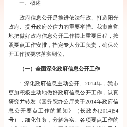
一、概述
政府信息公开是推进依法行政、打造阳光
政府、提升政府公信力的重要举措。
我市
自觉
地把做好政府信息公开工作摆上重要日程，按
照
要
点工作安排，
指定
专人分工负责，确保公
开工作按要求落实到位。
（一）全面深化政府信息公开工作
1.
深化政府信息主动公开。201
4
年，我市
更加积极主动地做好政府信息公开工作，
认真
研究
并转发
《
国务院办公厅关于
2014年
政府信
息公开
要点
工作的通知
》（长政办[201
4
]
54
号），
细化任务，分解落实。
各项
要
点工作的