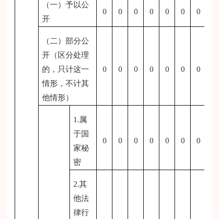
（一）予以公
0
0
0
0
0
0
0
开
（二）部分公
开（区分处理
的，只计这一
0
0
0
0
0
0
0
情形，不计其
他情形）
1.属
于国
0
0
0
0
0
0
0
家秘
密
2.其
他法
律行