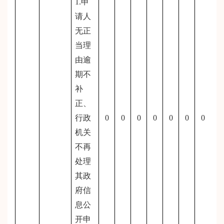
1.申
请人
无正
当理
由逾
期不
补
正、
行政
0
0
0
0
0
0
0
机关
不再
处理
其政
府信
息公
开申