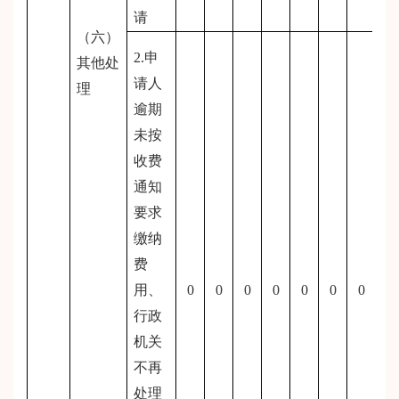
请
（六）
2.申
其他处
请人
理
逾期
未按
收费
通知
要求
缴纳
费
用、
0
0
0
0
0
0
0
行政
机关
不再
处理