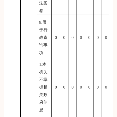
法案
卷
8.属
于行
政查
0
0
0
0
0
0
0
询事
项
1.本
机关
不掌
握相
0
0
0
0
0
0
0
关政
府信
息