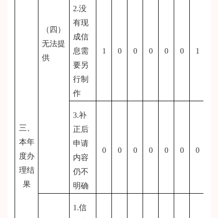
2.没
有现
（四）
成信
无法提
息需
1
0
0
0
0
0
1
供
要另
行制
作
3.补
三、
正后
本年
申请
0
0
0
0
0
0
0
度办
内容
理结
仍不
果
明确
1.信