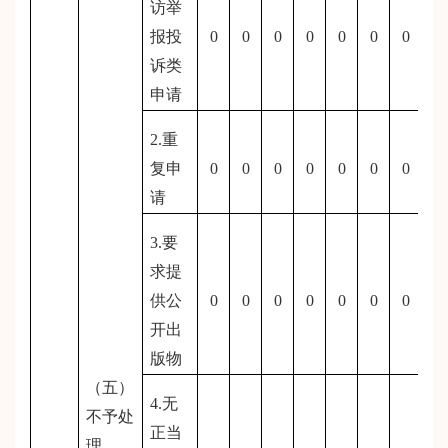
访举
报投
0
0
0
0
0
0
0
诉类
申请
2.重
复申
0
0
0
0
0
0
0
请
3.要
求提
供公
0
0
0
0
0
0
0
开出
版物
（五）
4.无
不予处
正当
理