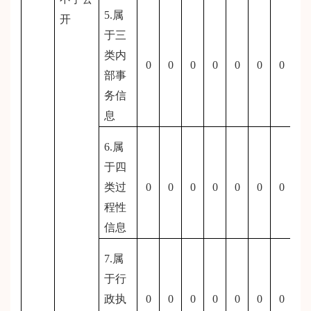
5.属
开
于三
类内
0
0
0
0
0
0
0
部事
务信
息
6.属
于四
类过
0
0
0
0
0
0
0
程性
信息
7.属
于行
政执
0
0
0
0
0
0
0