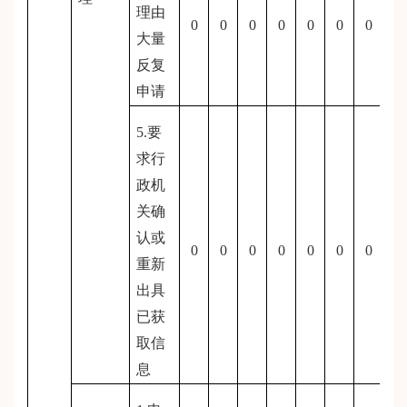
理由
0
0
0
0
0
0
0
大量
反复
申请
5.要
求行
政机
关确
认或
0
0
0
0
0
0
0
重新
出具
已获
取信
息