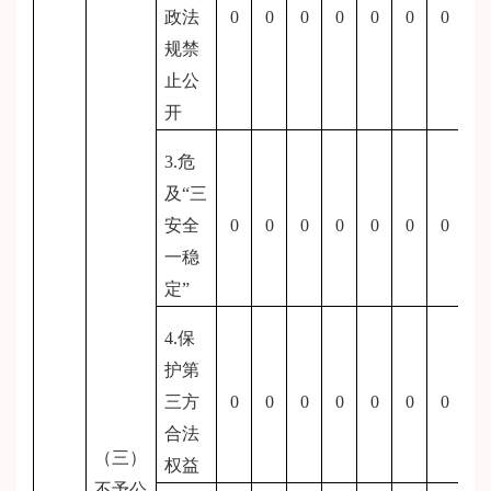
政法
0
0
0
0
0
0
0
规禁
止公
开
3.危
及“三
安全
0
0
0
0
0
0
0
一稳
定”
4.保
护第
三方
0
0
0
0
0
0
0
合法
（三）
权益
不予公