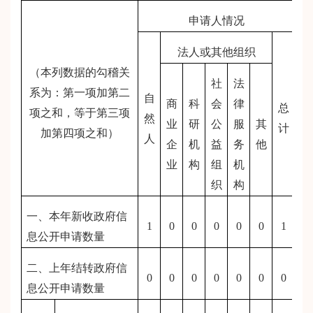
申请人情况
法人或其他组织
（本列数据的勾稽关
社
法
系为：第一项加第二
自
商
科
会
律
总
项之和，等于第三项
然
业
研
公
服
其
计
加第四项之和）
人
企
机
益
务
他
业
构
组
机
织
构
一、本年新收政府信
1
0
0
0
0
0
1
息公开申请数量
二、上年结转政府信
0
0
0
0
0
0
0
息公开申请数量