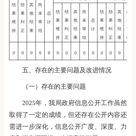
结
结
其
尚
结
结
其
尚
结
结
其
尚
果
果
他
未
总
果
果
他
未
总
果
果
他
未
维
纠
结
审
计
维
纠
结
审
维
纠
结
审
计
持
正
果
结
持
正
果
结
持
正
果
结
0
0
0
0
0
0
0
0
0
0
0
0
0
0
五、存在的主要问题及改进情况
（一）存在的主要问题
202
5
年，我局政府信息公开工作虽然
取得了一定的成绩，但还存在
公开内容还
需进一步深化，信息公开广度、深度、力