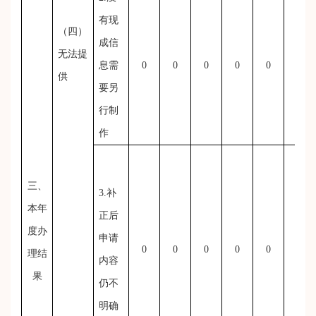
有现
（四）
成信
无法提
息需
0
0
0
0
0
0
供
要另
行制
作
三、
3.补
本年
正后
度办
申请
0
0
0
0
0
0
理结
内容
果
仍不
明确