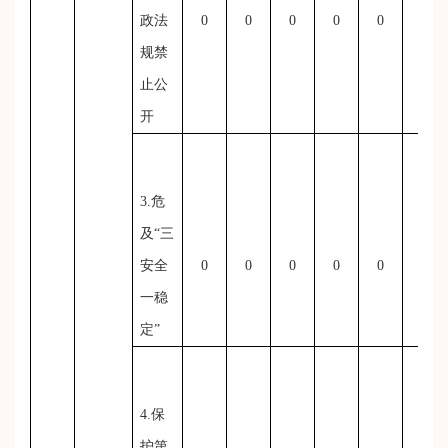
政法
0
0
0
0
0
0
规禁
止公
开
3.危
及“三
安全
0
0
0
0
0
0
一稳
定”
4.保
护第