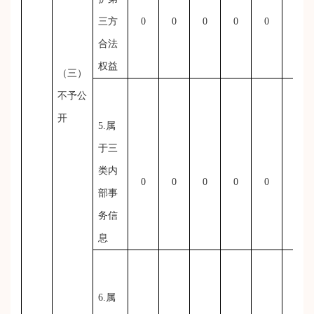
三方
0
0
0
0
0
0
合法
权益
（三）
不予公
开
5.属
于三
类内
0
0
0
0
0
0
部事
务信
息
6.属