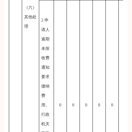
（六）
其他处
2.申
理
请人
逾期
未按
收费
通知
要求
缴纳
费
用、
0
0
0
0
0
0
行政
机关