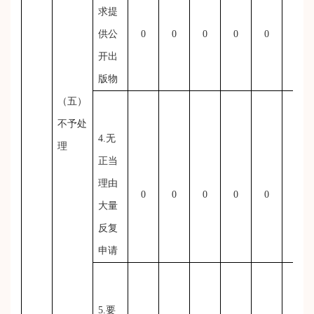
求提
供公
0
0
0
0
0
0
开出
版物
（五）
不予处
4.无
理
正当
理由
0
0
0
0
0
0
大量
反复
申请
5.要