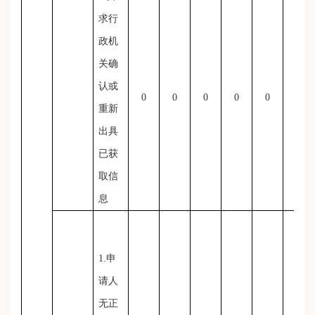
求行
政机
关确
认或
0
0
0
0
0
0
重新
出具
已获
取信
息
1.申
请人
无正