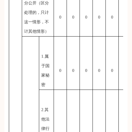
分公开（区分
处理的，只计
0
0
0
0
0
0
这一情形，不
计其他情形）
1.属
于国
0
0
0
0
0
0
家秘
密
2.其
他法
律行