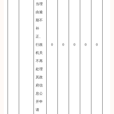
当理
由逾
期不
补
正、
行政
0
0
0
0
0
0
机关
不再
处理
其政
府信
息公
开申
请