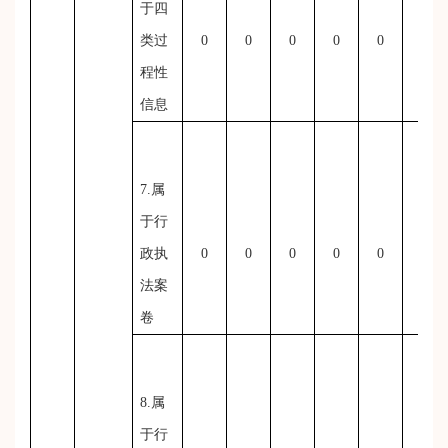
于四
类过
0
0
0
0
0
0
程性
信息
7.属
于行
政执
0
0
0
0
0
0
法案
卷
8.属
于行