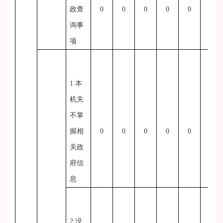
政查
0
0
0
0
0
0
询事
项
1.本
机关
不掌
握相
0
0
0
0
0
0
关政
府信
息
2.没