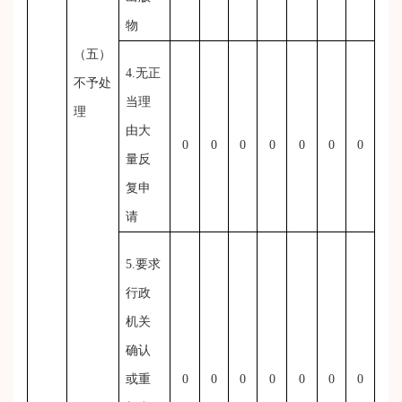
物
（五）
4.无正
不予处
当理
理
由大
0
0
0
0
0
0
0
量反
复申
请
5.要求
行政
机关
确认
或重
0
0
0
0
0
0
0