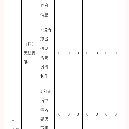
政府
信息
2.没有
现成
（四）
信息
无法提
0
0
0
0
0
0
0
需要
供
另行
制作
3.补正
后申
请内
0
0
0
0
0
0
0
容仍
三、
不明