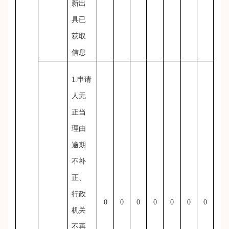
新出
具已
获取
信息
1.申请
人无
正当
理由
逾期
不补
正、
行政
0
0
0
0
0
0
0
机关
不再