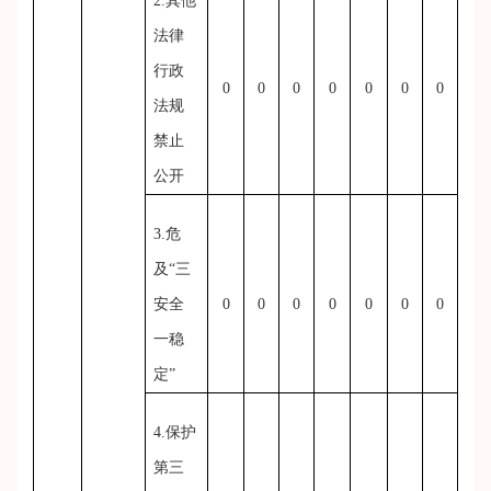
2.其他
法律
行政
0
0
0
0
0
0
0
法规
禁止
公开
3.危
及“三
安全
0
0
0
0
0
0
0
一稳
定”
4.保护
第三