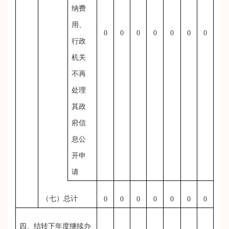
纳费
用、
0
0
0
0
0
0
0
行政
机关
不再
处理
其政
府信
息公
开申
请
（七）总计
0
0
0
0
0
0
0
四、结转下年度继续办