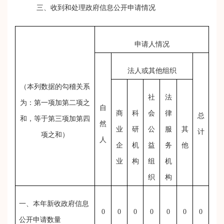
三、收到和处理政府信息公开申请情况
申请人情况
法人或其他组织
（本列数据的勾稽关系
社
法
为：第一项加第二项之
自
商
科
会
律
总
和，等于第三项加第四
然
业
研
公
服
其
计
项之和）
人
企
机
益
务
他
业
构
组
机
织
构
一、本年新收政府信息
0
0
0
0
0
0
0
公开申请数量