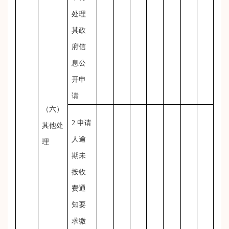
处理
其政
府信
息公
开申
请
（六）
2.申请
其他处
人逾
理
期未
按收
费通
知要
求缴