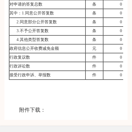
对申请的答复总数
条
0
其中：1.同意公开答复数
条
0
2.同意部分公开答复数
条
0
3.不予公开答复数
条
0
4.其他类型答复数
条
0
政府信息公开收费减免金额
元
0
行政复议数
件
0
行政诉讼数
件
0
接受行政申诉、举报数
件
0
附件下载：