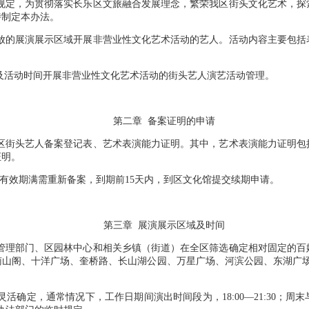
规定，为贯彻落实长乐区文旅融合发展理念，繁荣我区街头文化艺术，探
特制定本办法。
放的展演展示区域开展非营业性文化艺术活动的艺人。活动内容主要包括
及活动时间开展非营业性文化艺术活动的街头艺人演艺活动管理。
第二章 备案证明的申请
区街头艺人备案登记表、艺术表演能力证明。其中，艺术表演能力证明包
证明。
有效期满需重新备案，到期前15天内，到区文化馆提交续期申请。
第三章 展演展示区域及时间
管理部门、区园林中心和相关乡镇（街道）在全区筛选确定相对固定的百
山阁、十洋广场、奎桥路、长山湖公园、万星广场、河滨公园、东湖广场
定，通常情况下，工作日期间演出时间段为，18:00—21:30；周末与法