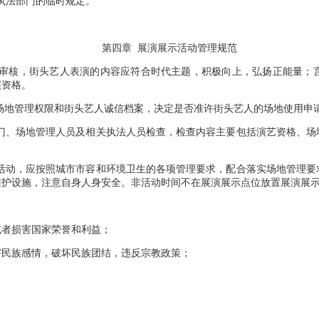
执法部门的临时规定。
第四章 展演展示活动管理规范
审核，街头艺人表演的内容应符合时代主题，积极向上，弘扬正能量；
演资格。
场地管理权限和街头艺人诚信档案，决定是否准许街头艺人的场地使用申
门、场地管理人员及相关执法人员检查，检查内容主要包括演艺资格、场
活动，应按照城市市容和环境卫生的各项管理要求，配合落实场地管理要
维护设施，注意自身人身安全。非活动时间不在展演展示点位放置展演展
或者损害国家荣誉和利益；
害民族感情，破坏民族团结，违反宗教政策；