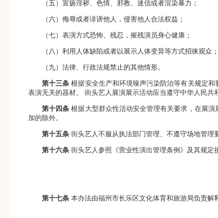
（五）宣扬淫秽、色情、邪教、迷信或者渲染暴力；
（六）侮辱或者诽谤他人，侵害他人合法权益；
（七）表演方式恐怖、残忍，摧残演员身心健康；
（八）利用人体缺陷或者以展示人体变异等方式招徕观众
（九）法律、行政法规禁止的其他情形。
第十三条
根据安全生产和环境噪声污染防治等有关规定和
表演无关的器材。 街头艺人展演展示活动应当遵守中华人民共
第十四条
根据大型群众性活动安全管理有关要求，在展演
加的除外。
第十五条
街头艺人不服从执法部门管理、不遵守场地管理
第十六条
街头艺人参照《营业性演出管理条例》及其规定
第十七条
本办法由福州市长乐区文化体育和旅游局负责解释，