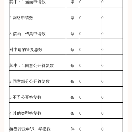
其中：1.当面申请数
条
0
0
2.网络申请数
条
0
0
3.信函、传真申请数
条
0
0
对申请的答复总数
条
0
0
其中：1.同意公开答复数
条
0
0
2.同意部分公开答复数
条
0
0
3.不予公开答复数
条
0
0
4.其他类型答复数
条
0
0
接受行政申诉、举报数
件
0
0