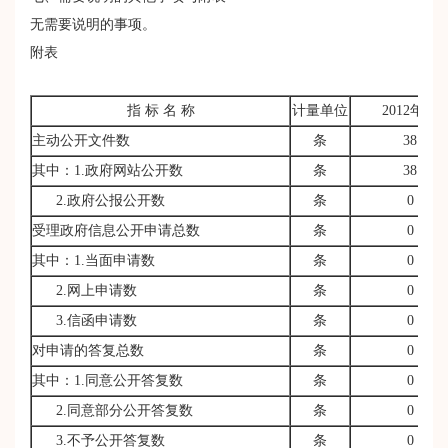
无需要说明的事项。
附表
指 标 名 称
计量单位
2012年度
主动公开文件数
条
38
其中：1.政府网站公开数
条
38
2.政府公报公开数
条
0
受理政府信息公开申请总数
条
0
其中：1.当面申请数
条
0
2.网上申请数
条
0
3.信函申请数
条
0
对申请的答复总数
条
0
其中：1.同意公开答复数
条
0
2.同意部分公开答复数
条
0
3.不予公开答复数
条
0