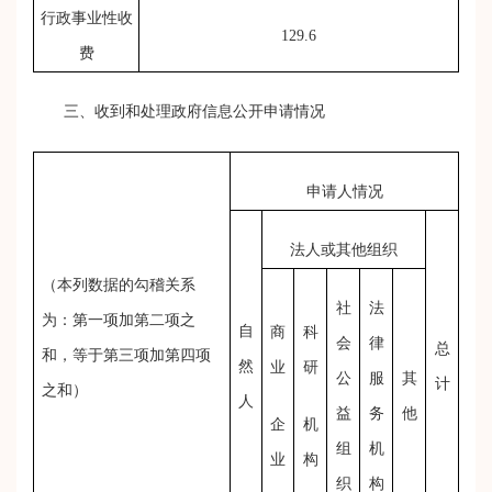
行政事业性收
129.6
费
三、收到和处理政府信息公开申请情况
申请人情况
法人或其他组织
（本列数据的勾稽关系
社
法
为：第一项加第二项之
自
商
科
会
律
总
和，等于第三项加第四项
然
业
研
公
服
其
计
之和）
人
益
务
他
企
机
组
机
业
构
织
构