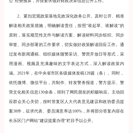
公”经费预算，并按要求做好财政决算信息公开工作。
2
、紧扣宏观政策落地见效深化政务公开。
及时公开、精准
解读相关政策措施，明确解读责任，按照“谁起草、谁解读”的
原则，落实规范性文件与解读方案、解读材料同步组织、同步
审签、同步部署的工作要求，切实做好政策解读回应工作。通
过发布新闻通稿、组织媒体随警采访、警营开放日等形式，采
用漫画、视频及充满趣味的文字表达方式，深入解读政策内
涵。2021年，在中央省市区各级媒体发稿12
8
篇（条）。同时，
依托微博、微信平台，共制作、转发警务报道，警方提示、警
营文化相关信息1
30
余条，得到了网民朋友的积极响应。主动回
应群众关心关切，按时答复区人大代表意见建议和政协委员提
案38件，征求代表、委员满意率达100%，并将部分答复内容在
长乐区门户网站“建议提案办理”栏目予以公开。