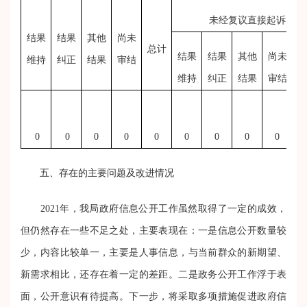
未经复议直接起诉
结果
结果
其他
尚未
总计
结果
结果
其他
尚未
维持
纠正
结果
审结
维持
纠正
结果
审结
0
0
0
0
0
0
0
0
0
五、存在的主要问题及改进情况
202
1
年，我局政府信息公开工作虽然取得了一定的成效，
但仍然存在一些不足之处，主要表现在：一是信息公开数量较
少，
内容比较单一
，
主要是人事信息，与当前群众的新期望、
新需求相比，还存在着一定的差距。
二是
政务公开工作浮于表
面，
公开意识有待提高
。
下一步，将采取多项措施促进政府信