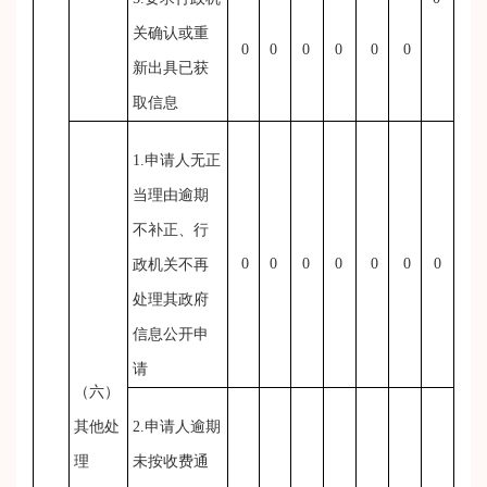
关确认或重
0
0
0
0
0
0
新出具已获
取信息
1.申请人无正
当理由逾期
不补正、行
0
0
0
0
0
0
0
政机关不再
处理其政府
信息公开申
请
（六）
其他处
2.申请人逾期
理
未按收费通