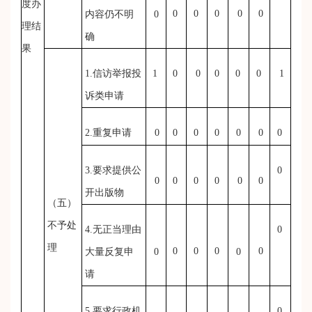
度办
0
0
0
0
0
内容仍不明
0
理结
确
果
1.信访举报投
1
0
0
0
0
0
1
诉类申请
2.重复申请
0
0
0
0
0
0
0
3.要求提供公
0
0
0
0
0
0
0
开出版物
（五）
不予处
4.无正当理由
0
理
0
0
0
0
大量反复申
0
0
请
5.要求行政机
0