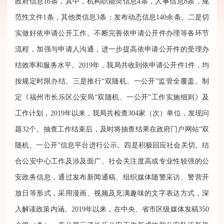
政府信息16条，其中，机构职能类信息4条，人事信息8条，规
范性文件1条，其他类信息3条；发布动态信息140余条。
二是切
实做好依申请公开工作。
不断完善依申请公开件办理等各环节
流程，加强与申请人沟通，进一步提高依申请公开件的受理办
结效率和服务水平。2019年，我局共收到依申请公开件1件，均
按规定时限办结。
三是推行“双随机、一公开”监管全覆盖。
制
定《福州市长乐区公安局“双随机、一公开”工作实施细则》及
工作计划，2019年以来，我局共检查304家（次）单位，发现问
题32个。抽查工作结束后，及时将抽查结果在政府门户网站“双
随机、一公开”信息平台进行公示。
四是积极回应社会关切。
结
合公安中心工作及涉及面广、社会关注度高或专业性较强的公
安政务信息，通过发布新闻通稿、组织媒体随警采访、警营开
放日等形式，采用漫画、视频及充满趣味的文字表达方式，深
入解读政策内涵。2019年以来，在中央、省市区级媒体发稿350