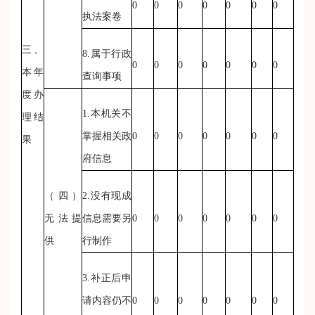
0
0
0
0
0
0
0
执法案卷
三、
8.属于行政
0
0
0
0
0
0
0
本年
查询事项
度办
1.本机关不
理结
掌握相关政
0
0
0
0
0
0
0
果
府信息
（四）
2.没有现成
无法提
信息需要另
0
0
0
0
0
0
0
供
行制作
3.补正后申
请内容仍不
0
0
0
0
0
0
0