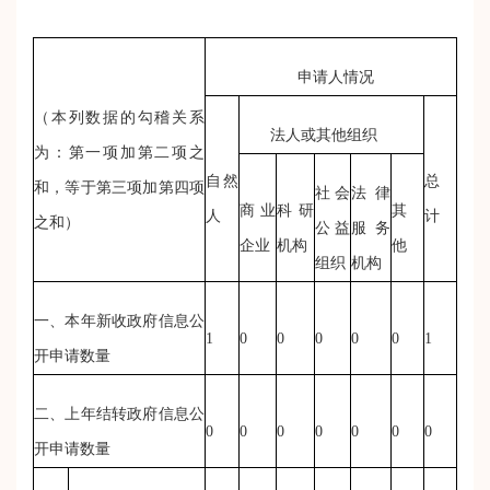
申请人情况
（本列数据的勾稽关系
法人或其他组织
为：第一项加第二项之
自然
总
和，等于第三项加第四项
社会
法律
商业
科研
其
人
计
之和）
公益
服务
企业
机构
他
组织
机构
一、本年新收政府信息公
1
0
0
0
0
0
1
开申请数量
二、上年结转政府信息公
0
0
0
0
0
0
0
开申请数量