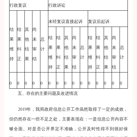
行政复议
行政诉讼
未经复议直接起诉
复议后起诉
结
结
其
尚
结
结
其
尚
结
结
其
尚
果
果
他
未
总
果
果
他
未
总
果
果
他
未
总
维
纠
结
审
计
维
纠
结
审
计
维
纠
结
审
计
持
正
果
结
持
正
果
结
持
正
果
结
0
0
0
0
0
0
0
0
0
0
0
0
0
0
0
五、存在的主要问题及改进情况
2019年，我局政府信息公开工作虽然取得了一定的成效，
但仍然存在一些不足之处，主要表现在：
一是信息公开内容不
够全面。
对是否公开界定不准确，公开及时性得不到很好保