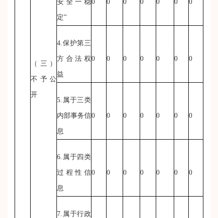
安全一稳
0
0
0
0
0
0
0
定”
4.保护第三
方合法权
0
0
0
0
0
0
0
（三）
益
不予公
开
5.属于三类
内部事务信
0
0
0
0
0
0
0
息
6.属于四类
过程性信
0
0
0
0
0
0
0
息
7.属于行政