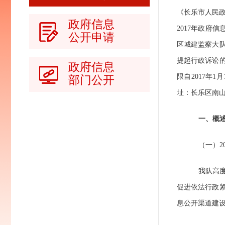
《长乐市人民
政府信息
2017
年政府信
公开申请
区城建监察大
提起行政诉讼
政府信息
限自
2017
年
1
月
部门公开
址：长乐区南
一、概
（一）
2
我队高
促进依法行政
息公开渠道建