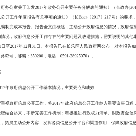
政府办公室关于印发
2017
年政务公开主要任务分解表的通知》（长政办
[20
息公开工作年度报告有关事项的通知》（长政办〔
2017
〕
217
号）的要求
队编制完成本报告。报告全文由概述，主动公开政府信息的情况，政府信
的情况，政府信息公开工作存在的主要问题及改进措施，需要说明的其他
1
日至
2017
年
12
月
31
日。本报告已在长乐区人民政府网公布，对本报告
山路
62
号，邮编：
350200
，电话：
0591-28925070
）。
述
017
年政府信息公开工作基本情况，主要亮点和成效
度重视政府信息公开工作，将
2017
年政府信息公开工作纳入重要议事日程
紧密结合起来，不断完善工作机制；积极推进行政权力清单、财政资金信
设，拓展主动公开内容，发挥各类信息公开平台和渠道作用，
保障政府信