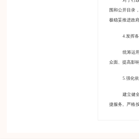
对于行
围和公开目录
极稳妥推进政
4.
发挥各
统筹运
众面、提高影
5.
强化依
建立健
捷服务。严格
请公开促进依
（三）