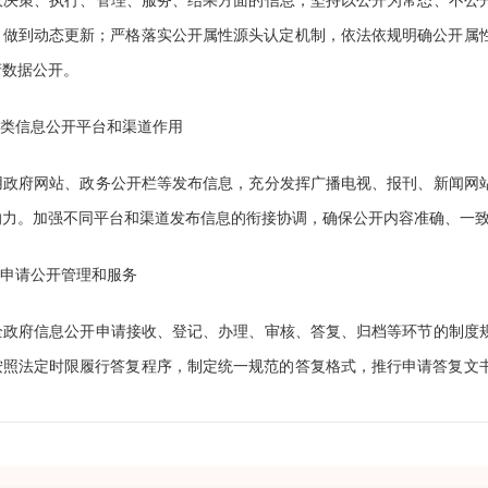
政决策、执行、管理、服务、结果方面的信息，坚持以公开为常态、不公
，做到动态更新；严格落实公开属性源头认定机制，依法依规明确公开属
府数据公开。
类信息公开平台和渠道作用
用政府网站、政务公开栏等发布信息，充分发挥广播电视、报刊、新闻网
响力。加强不同平台和渠道发布信息的衔接协调，确保公开内容准确、一
申请公开管理和服务
全政府信息公开申请接收、登记、办理、审核、答复、归档等环节的制度
按照法定时限履行答复程序，制定统一规范的答复格式，推行申请答复文
法行政的机制，加强依申请公开工作的调研学习。
公开制度建设情况，工作组织、机构、人员情况，工作经费投入情况