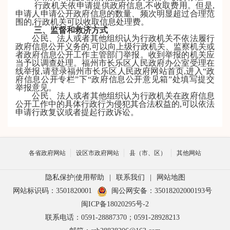
行政机关依申请提供政府信息,不收取费用。但是,
申请人申请公开政府信息的数量、频次明显超过合理范
围的,行政机关可以收取信息处理费。
三、监督和救济方式
公民、法人或者其他组织认为行政机关不依法履行
政府信息公开义务的,可以向上级行政机关、监察机关或
者政府信息公开工作主管部门举报。收到举报的机关应
当予以调查处理。福州市长乐区人民政府办公室受理在
线举报,请登录福州市长乐区人民政府网站首页,进入“政
府信息公开专栏”下“政府信息公开意见箱”处填写提交
举报意见。
公民、法人或者其他组织认为行政机关在政府信息
公开工作中的具体行政行为侵犯其合法权益的,可以依法
申请行政复议或者提起行政诉讼。
各省政府网站
设区市政府网站
县（市、区）
其他网站
隐私保护
|
使用帮助
|
联系我们
|
网站地图
网站标识码：3501820001
闽公网安备：35018202000193号
闽ICP备18020295号-2
联系电话：0591-28887370；0591-28928213