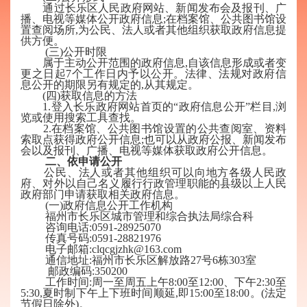
通过长乐区人民政府网站、新闻发布会及报刊、广
播、电视等媒体公开政府信息;在档案馆、公共图书馆设
置查阅场所,为公民、法人或者其他组织获取政府信息提
供方便。
(三)公开时限
属于主动公开范围的政府信息,自该信息形成或者变
更之日起7个工作日内予以公开。法律、法规对政府信
息公开的期限另有规定的,从其规定。
(四)获取信息的方法
1.登入长乐政府网站首页的“政府信息公开”栏目,浏
览或使用搜索工具查找。
2.在档案馆、公共图书馆设置的公共查阅室、资料
索取点获得政府公开信息;也可以从政府公报、新闻发布
会以及报刊、广播、电视等媒体获取政府公开信息。
二、依申请公开
公民、法人或者其他组织可以向地方各级人民政
府、对外以自己名义履行行政管理职能的县级以上人民
政府部门申请获取相关政府信息。
(一)政府信息公开工作机构
福州市长乐区
城市管理和综合执法局综合科
咨询电话:
0591-28925070
传真号码:
0591-28821976
电子邮箱:
clqcgjzhk@163.com
通信地址:福州市长乐区
解放路
27号6栋303室
邮政编码:350200
工作时间:周一至周五上午8:00至12:00、下午2:30至
5:30,夏时制下午上下班时间顺延,即15:00至18:00。(法定
节假日除外)。