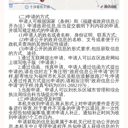
(二)申请的方式
申请人可根据国家《条例》和《福建省政府信息公
开办法》申请政府信息,应当提交载明下列内容的申请,
并填写规定格式的申请表:
(1)申请人的姓名或者名称、身份证明、联系方式;
(2)申请公开的政府信息的名称、文号或者便于行
政机关查询的其他特征性描述;
(3)申请公开的政府信息的形式要求,包括获取信息
的方式、途径。
1.通过互联网提出申请。申请人可以在区政府网站
上填写电子版《申请表》。
2.通过信函、传真申请。申请人通过信函方式提出
申请的,请在信封左下角注明“政府信息公开申请”的字
样,邮寄地址为福州市长乐区吴航街道
解放路
27号
;申请
人通过传真方式提出申请的,请相应注明“政府信息公开
申请”的字样,传真号码为0591-
28821976
。
3.当面申请。申请人可以到长乐区
城市管理和综合
执法局综合科
当场提出申请。
(三)申请的处理及时限
本机关收到申请后,将从形式上对申请的要件是否完
备进行审查,对于要件不完备的申请予以退回,并一次性
全部告知错漏事项,要求申请人补正。通知补正时间为收
到申请的7个工作日内。
申请获取的信息如果属于本机关已经主动公开的信
息,本机关中止受理申请程序,告知申请人获得信息的方