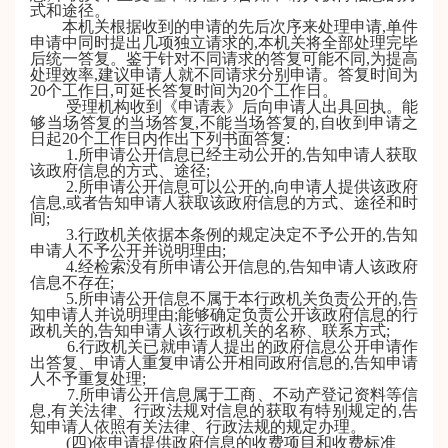
式和途径。
本机关根据收到的申请的先后次序来处理申请,单件
申请中同时提出几项独立请求的,本机关将全部处理完毕
后统一答复。鉴于针对不同请求的答复可能不同,为提高
处理效率,建议申请人就不同请求分别申请。答复时间为
20个工作日,可延长答复时间为20个工作日。
受理机构收到《申请表》后向申请人出具回执。能
够当场答复的当场答复,不能当场答复的,自收到申请之
日起20个工作日内作出下列书面答复:
1.所申请公开信息已经主动公开的,告知申请人获取
该政府信息的方式、途径;
2.所申请公开信息可以公开的,向申请人提供该政府
信息,或者告知申请人获取该政府信息的方式、途径和时
间;
3.行政机关依据本条例的规定决定不予公开的,告知
申请人不予公开并说明理由;
4.经检索没有所申请公开信息的,告知申请人该政府
信息不存在;
5.所申请公开信息不属于本行政机关负责公开的,告
知申请人并说明理由;能够确定负责公开该政府信息的行
政机关的,告知申请人该行政机关的名称、联系方式;
6.行政机关已就申请人提出的政府信息公开申请作
出答复、申请人重复申请公开相同政府信息的,告知申请
人不予重复处理;
7.所申请公开信息属于工商、不动产登记资料等信
息,有关法律、行政法规对信息的获取有特别规定的,告
知申请人依照有关法律、行政法规的规定办理。
(四)依申请提供政府信息的收费项目和收费标准