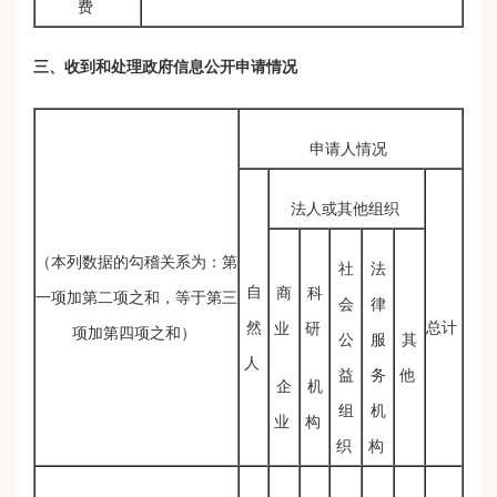
费
三、收到和处理政府信息公开申请情况
申请人情况
法人或其他组织
（本列数据的勾稽关系为：第
社
法
自
商
科
一项加第二项之和，等于第三
会
律
然
总计
业
研
项加第四项之和）
公
服
其
人
益
务
他
企
机
组
机
业
构
织
构