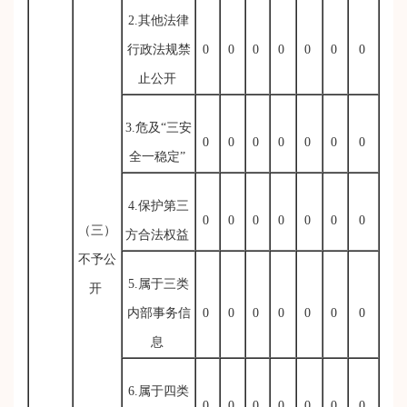
2.其他法律
行政法规禁
0
0
0
0
0
0
0
止公开
3.危及“三安
0
0
0
0
0
0
0
全一稳定”
4.保护第三
0
0
0
0
0
0
0
（三）
方合法权益
不予公
5.属于三类
开
内部事务信
0
0
0
0
0
0
0
息
6.属于四类
0
0
0
0
0
0
0