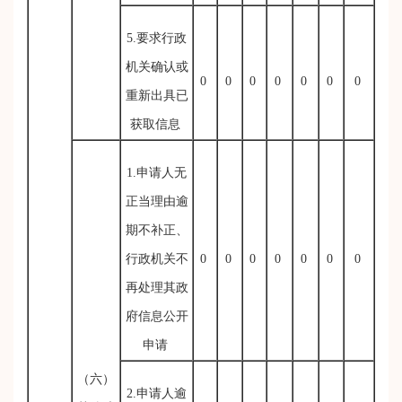
5.要求行政
机关确认或
0
0
0
0
0
0
0
重新出具已
获取信息
1.申请人无
正当理由逾
期不补正、
行政机关不
0
0
0
0
0
0
0
再处理其政
府信息公开
申请
（六）
2.申请人逾