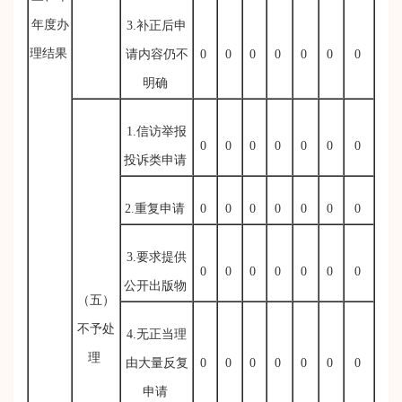
年度办
3.补正后申
理结果
请内容仍不
0
0
0
0
0
0
0
明确
1.信访举报
0
0
0
0
0
0
0
投诉类申请
2.重复申请
0
0
0
0
0
0
0
3.要求提供
0
0
0
0
0
0
0
公开出版物
（五）
不予处
4.无正当理
理
由大量反复
0
0
0
0
0
0
0
申请