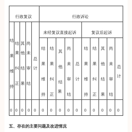
行政复议
行政诉讼
未经复议直接起诉
复议后起诉
结
结
其
尚
结
结
尚
结
结
其
尚
其
果
他
未
果
总
果
果
未
总
果
果
他
未
他
总
纠
结
审
计
维
计
维
纠
审
计
维
纠
结
审
结
正
果
结
持
果
持
正
结
持
正
果
结
0
0
0
0
0
0
0
0
0
0
0
0
0
0
0
五、
存在的主要问题及改进情况