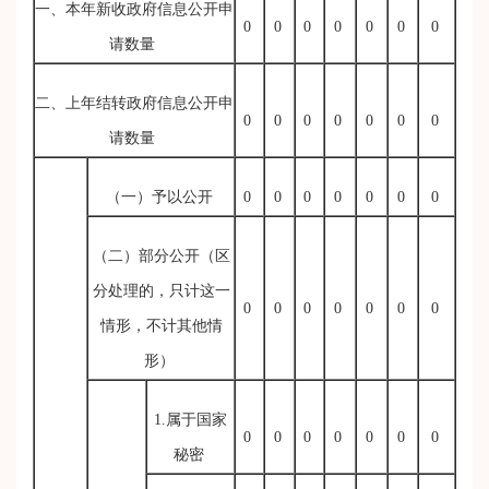
一、本年新收政府信息公开申
0
0
0
0
0
0
0
请数量
二、上年结转政府信息公开申
0
0
0
0
0
0
0
请数量
（一）予以公开
0
0
0
0
0
0
0
（二）部分公开
（区
分处理的，只计这一
0
0
0
0
0
0
0
情形，不计其他情
形）
1.属于国家
0
0
0
0
0
0
0
秘密