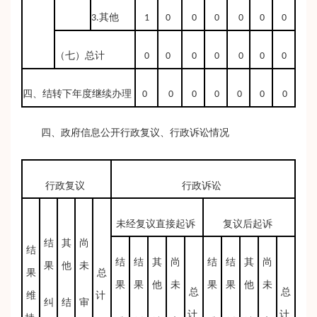
3.其他
1
0
0
0
0
0
0
（七）总计
0
0
0
0
0
0
0
四、结转下年度继续办理
0
0
0
0
0
0
0
四、政府信息公开行政复议、行政诉讼情况
行政复议
行政诉讼
未经复议直接起诉
复议后起诉
结
其
尚
结
结
结
其
尚
结
结
其
尚
果
他
未
果
总
果
果
他
未
果
果
他
未
总
总
维
计
纠
结
审
计
计