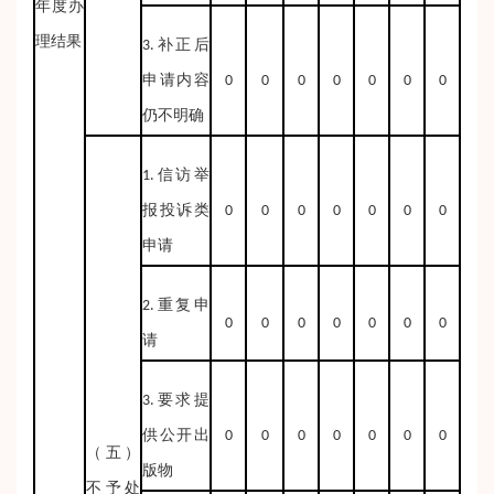
年度办
理结果
3.补正后
申请内容
0
0
0
0
0
0
0
仍不明确
1.信访举
报投诉类
0
0
0
0
0
0
0
申请
2.重复申
0
0
0
0
0
0
0
请
3.要求提
供公开出
0
0
0
0
0
0
0
（五）
版物
不予处