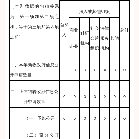
（本列数据的勾稽关系
法人或其他组织
为：第一项加第二项之
自然
和，等于第三项加第四项
社会
法律
总计
商业
科研
人
之和）
公益
服务
其他
机构
企业
组织
机构
一、本年新收政府信息公
1
0
0
0
0
0
0
开申请数量
二、上年结转政府信息公
0
0
0
0
0
0
0
开申请数量
（一）予以公开
0
0
0
0
0
0
0
（二）部分公开