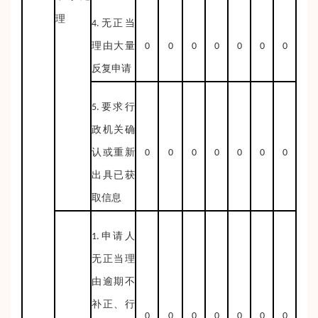
理
4.无正当
理由大量
0
0
0
0
0
0
0
反复申请
5.要求行
政机关确
认或重新
0
0
0
0
0
0
0
出具已获
取信息
1.申请人
无正当理
由逾期不
补正、行
0
0
0
0
0
0
0