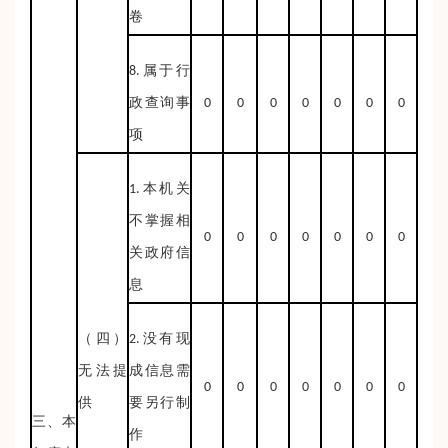
卷
8.属于行
政查询事
0
0
0
0
0
0
0
项
1.本机关
不掌握相
0
0
0
0
0
0
0
关政府信
息
（四）
2.没有现
无法提
成信息需
0
0
0
0
0
0
0
供
要另行制
三、本
作