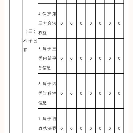
4.保护第
三方合法
0
0
0
0
0
0
0
（三）
权益
不予公
5.属于三
开
类内部事
0
0
0
0
0
0
0
务信息
6.属于四
类过程性
0
0
0
0
0
0
0
信息
7.属于行
政执法案
0
0
0
0
0
0
0