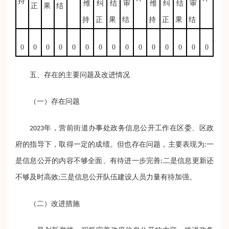
持
维
纠
结
审
维
纠
结
审
正
果
结
持
正
果
结
持
正
果
结
0
0
0
0
0
0
0
0
0
0
0
0
0
0
0
五、存在的主要问题及改进情况
（一）存在问题
2023年，营前街道办事处政务信息公开工作在区委、区政
府的指导下，取得一定的成绩。但也存在问题，主要表现为:一
是信息公开的内容不够全面、有待进一步完善;二是信息更新还
不够及时高效;三是信息公开队伍建设人员力量有待加强。
（二）改进措施