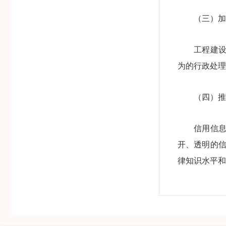
（三）加强
工程建设项
为的行政处
（四）推动
信用信息公
开、透明的
律知识水平和
（五）我街
1、工作组