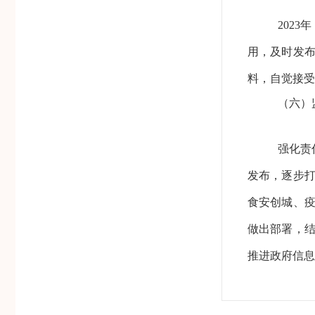
202
用，及时发
料，自觉接受
（六）
强化责
发布，逐步
食安创城、
做出部署，
推进政府信
二、
主