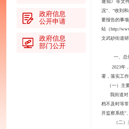
通知》
等文
况”、“收到
政府信息
要报告的事项
公开申请
站（http:
政府信息
文武砂街道研发
部门公开
一、
总
202
署，落实工作
（一）主要
我街道对照
档不及时等常
开监察系统”
（二）