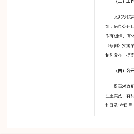
（三）工
文武砂镇高度
组，信息公开
作有组织、有
《条例》实施
制和发布，提
（四）公
提高对政府信
注重实效、有
和目录”栏目
窗口，在线平
购等信息的公