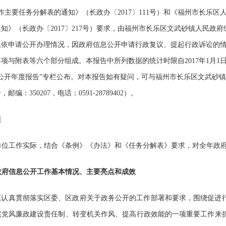
作主要任务分解表的通知》（长政办〔
2017
〕
111
号）和《福州市长乐区
通知》（长政办〔
2017
〕
217
号）要求，由福州市长乐区文武砂镇人民政府
息依申请公开办理情况，因政府信息公开申请行政复议、提起行政诉讼的
事项与附表等六个部分组成。本报告中所列数据的统计时限自
2017
年
1
月
1
息公开年度报告”专栏公布。对本报告如有疑问，可与福州市长乐区文武砂
号，邮编：
350207
，电话：
0591-28789402
）。
述
单位工作实际，结合《条例》《办法》和《任务分解表》要求，对全年政
政府信息公开工作基本情况、主要亮点和成效
镇认真贯彻落实区委、区政府关于政务公开的工作部署和要求，围绕促进
实党风廉政建设责任制、转变机关作风、提高行政效能的一项重要工作来