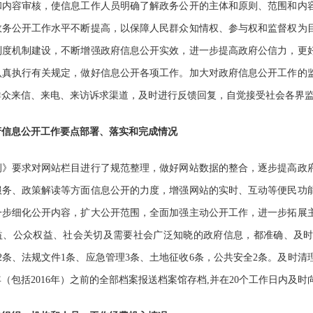
和内容审核，使信息工作人员明确了解政务公开的主体和原则、范围和内
政务公开工作水平不断提高，以保障人民群众知情权、参与权和监督权为
制度机制建设，不断增强政府信息公开实效，进一步提高政府公信力，更
认真执行有关规定，做好信息公开各项工作。加大对政府信息公开工作的
群众来信、来电、来访诉求渠道，及时进行反馈回复，自觉接受社会各界
府信息公开工作要点部署、落实和完成情况
要求对网站栏目进行了规范整理，做好网站数据的整合，逐步提高政府
服务、政策解读等方面信息公开的力度，增强网站的实时、互动等便民功
一步细化公开内容，扩大公开范围，全面加强主动公开工作，进一步拓展
益、公众权益、社会关切及需要社会广泛知晓的政府信息，都准确、及
2
条、法规文件
1
条、应急管理
3
条、土地征收
6
条，公共安全
2
条。及时清
年（包括
2016
年）之前的全部档案报送档案馆存档
,
并在
20
个工作日内及时