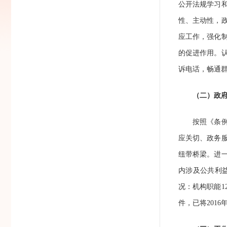
公开法规学习
性、主动性，
应工作，强化
的促进作用。
诉电话，畅通
（二）政
按照《条例》
应关切、政务
纽带桥梁。进
内涉及公共利
况：机构职能
1
件，已将
2016