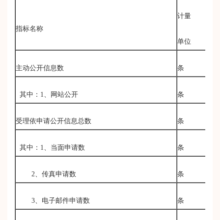
计量
20
指标名称
单位
年
主动公开信息数
条
8
其中：1、网站公开
条
8
受理依申请公开信息总数
条
0
其中：1、当面申请数
条
0
2、传真申请数
条
0
3、电子邮件申请数
条
0