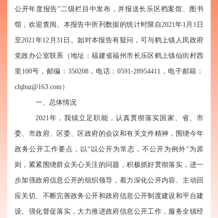
公开年度报告”二级栏目中发布，并报送长乐区档案馆、图书
馆，欢迎查阅。本报告中所列数据的统计时限自2021年1月1日
至2021年12月31日。
如对本报告有疑问，可与鹤上镇人民政府
党政办公室联系（地址：福建省福州市长乐区鹤上镇仙街村西
里
100号，
邮编：
350208，电话：
0591-28954411
，电子邮箱：
clqhsz@163.com）
一、
总体情况
202
1年，我
镇
立足职能，认真贯彻落实国家、省、市
委、市政府、区委、区政府的会议和
有关
文件精神，围绕今年
政务公开工作要点，
以
“以公开为常态，不公开为例外”
为
原
则，紧紧围绕群众关心关注的问题，积极抓好贯彻落实，进一
步加强政府信息公开的组织领导，着力深化公开内容、主动回
应关切、不断完善政务公开和政府信息公开制度建设和平台建
设、强化督促落实，大力推进政府信息公开工作，服务全镇经