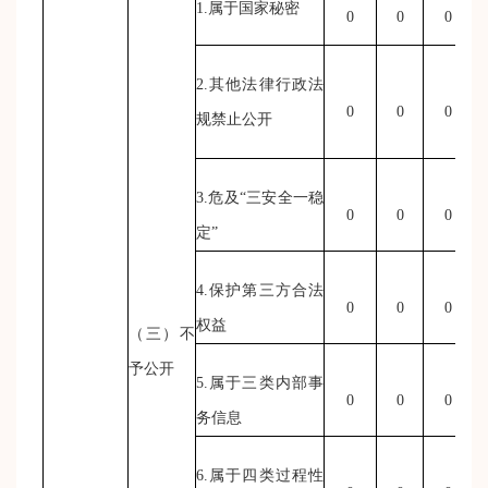
1.属于国家秘密
0
0
0
2.其他法律行政法
0
0
0
规禁止公开
3.危及“三安全一稳
0
0
0
定”
4.保护第三方合法
0
0
0
权益
（三）不
予公开
5.属于三类内部事
0
0
0
务信息
6.属于四类过程性