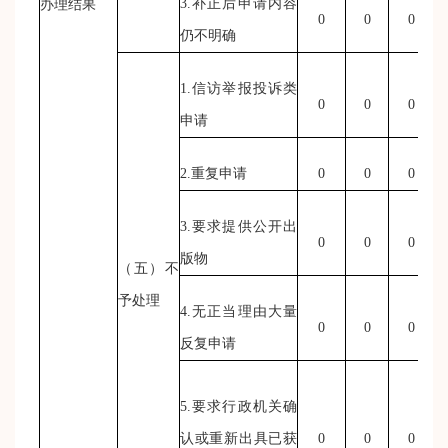
3.补正后申请内容
办理结果
0
0
0
仍不明确
1.信访举报投诉类
0
0
0
申请
2.重复申请
0
0
0
3.要求提供公开出
0
0
0
版物
（五）不
予处理
4.无正当理由大量
0
0
0
反复申请
5.要求行政机关确
认或重新出具已获
0
0
0