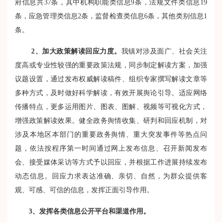
府信息共
37
条，其中机构职能类信息
9
条，法规文件类信息
19
条，应急管理类信息
2
条，监督检查类信息
6
条，其他类别信息
1
条。
2
、加大政策解读回应力度。
我镇对涉及面广、社会关注
度高或专业性较强的重要政策法规，同步制定解读方案，加强
议题设置，通过发布权威解读稿件、组织专家撰写解读文章等
多种方式，及时做好科学解读，有效开展舆论引导。适应网络
传播特点，更多运用图片、图表、图解、视频等可视化方式，
增强政策解读效果。健全政务舆情收集、研判和回应机制，对
涉及本地区本部门的重要政务舆情、重大突发事件等热点问
题，依法按程序第一时间通过网上发布信息、召开新闻发布
会、接受媒体采访等方式予以回应，并根据工作进展持续发布
动态信息。回应力求表达准确、亲切、自然，为群众提供客
观、可感、可信的信息，发挥正面引导作用。
3
、发挥各类信息公开平台和渠道作用。