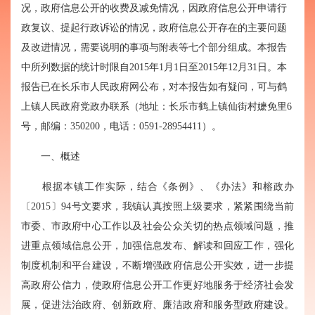
况，政府信息公开的收费及减免情况，因政府信息公开申请行
政复议、提起行政诉讼的情况，政府信息公开存在的主要问题
及改进情况，需要说明的事项与附表等七个部分组成。本报告
中所列数据的统计时限自
2015
年
1
月
1
日至
2015
年
12
月
31
日。本
报告已在长乐市人民政府网公布，对本报告如有疑问，可与鹤
上镇人民政府党政办联系（地址：长乐市鹤上镇仙街村嬷免里
6
号，邮编：
350200
，电话：
0591-28954411
）。
一、概述
根据本镇工作实际，结合《条例》、《办法》和榕政办
〔
2015
〕
94
号文要求，我镇认真按照上级要求，紧紧围绕当前
市委、市政府中心工作以及社会公众关切的热点领域问题，推
进重点领域信息公开，加强信息发布、解读和回应工作，强化
制度机制和平台建设，不断增强政府信息公开实效，进一步提
高政府公信力，使政府信息公开工作更好地服务于经济社会发
展，促进法治政府、创新政府、廉洁政府和服务型政府建设。