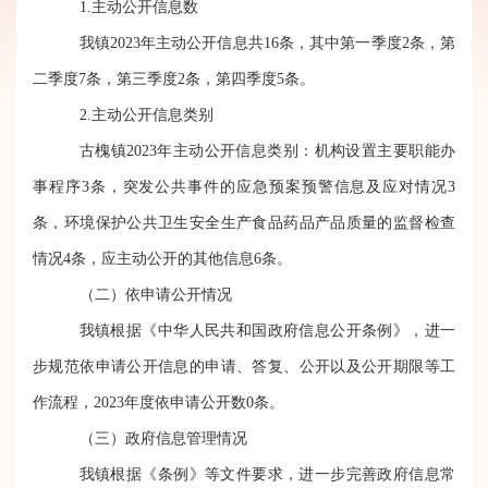
1.主动公开信息数
我镇
202
3
年主动公开信息共
16
条，其中第一季度
2
条，第
二季度
7
条，第三季度
2
条，第四季度
5
条。
2.主动公开信息类别
古槐镇
202
3
年主动公开信息类别：
机构设置主要职能办
事程序
3条，
突发公共事件的应急预案预警信息及应对情况3
条，环境保护公共卫生安全生产食品药品产品质量的监督检查
情况4条，应主动公开的其他信息6条。
（二）依申请公开情况
我镇
根据《
中华人民共和国
政府信息公开条例》，进一
步规范依申请公开信息的申请、答复、公开以及公开期限等工
作流程
，
202
3
年度依申请公开数
0
条。
（三）政府信息管理情况
我镇根据《条例》等文件要求，进一步完善政府信息常