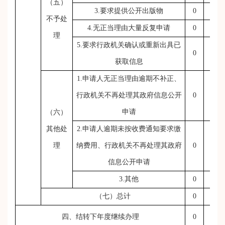
（五）
3.要求提供公开出版物
0
0
不予处
4.无正当理由大量反复申请
0
0
理
5.要求行政机关确认或重新出具已
0
0
获取信息
1.申请人无正当理由逾期不补正、
行政机关不再处理其政府信息公开
0
0
申请
（六）
其他处
2.申请人逾期未按收费通知要求缴
理
纳费用、行政机关不再处理其政府
0
0
信息公开申请
3.其他
0
0
（七）总计
0
0
四、结转下年度继续办理
0
0