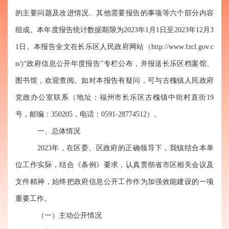
的主要问题及改进情况
、
其他需要报告的事项
等
六个
部分内容
组成。本年度报告统计数据期限为202
3
年1月1日至202
3
年12月3
1日。本报告全文在长乐区人民政府网站（http://www.fzcl.gov.c
n/)“政府信息公开年度报告”专栏公布，并报送长乐区档案馆、
图书馆，欢迎查阅。
如对本报告有疑问，
可与古槐镇人民政府
党政办公室联系（地址：福州市长乐区古槐镇中街村直街19
号，邮编：350205，电话：0591-28774512）。
一、总体情况
2023年，在区委、区政府的正确领导下，我镇结合本单
位工作实际，结合《条例》要求，认真贯彻省市区相关会议及
文件精神，始终把政府信息公开工作作为加强效能建设的一项
重要工作。
（一）
主动公开情况