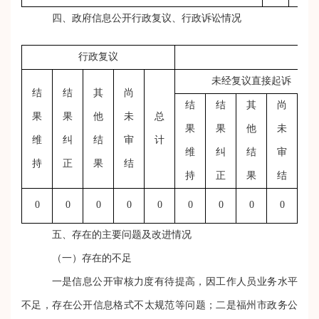
四、政府信息公开行政复议、行政诉讼情况
行政复议
行
未经复议直接起诉
结
结
其
尚
结
结
其
尚
果
果
他
未
总
果
果
他
未
总
维
纠
结
审
计
维
纠
结
审
计
持
正
果
结
持
正
果
结
0
0
0
0
0
0
0
0
0
0
五、存在的主要问题及改进情况
（一）
存在的不足
一是信息公开审核力度有待提高，
因
工作人员业务水平
不足，存在公开信息格式不太规范等问题；
二是
福州市政务公