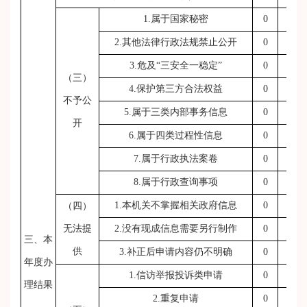
1.属于国家秘密
0
0
2.其他法律行政法规禁止公开
0
0
3.危及“三安全一稳定”
0
0
（三）
4.保护第三方合法权益
0
0
不予公
5.属于三类内部事务信息
0
0
开
6.属于四类过程性信息
0
0
7.属于行政执法案卷
0
0
8.属于行政查询事项
0
0
1.本机关不掌握相关政府信息
0
0
（四）
无法提
2.没有现成信息需要另行制作
0
0
三、本
供
3.补正后申请内容仍不明确
0
0
年度办
1.信访举报投诉类申请
0
0
理结果
2.重复申请
0
0