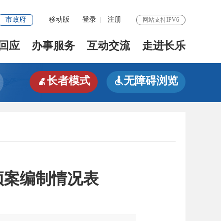
市政府
移动版
登录
|
注册
网站支持IPV6
回应
办事服务
互动交流
走进长乐
长者模式
无障碍浏览


预案编制情况表