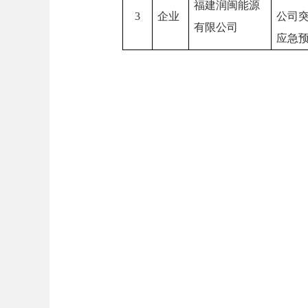
福建润闽能源
3
企业
公司
有限公司
应急