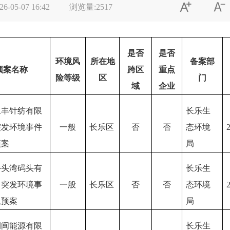


26-05-07 16:42
浏览量:
2517
是否
是否
环境风
所在地
备案部
预案名称
跨区
重点
险等级
区
门
域
企业
永丰针纺有限
长乐生
突发环境事件
一般
长乐区
否
否
态环境
预案
局
牛头湾码头有
长乐生
司突发环境事
一般
长乐区
否
否
态环境
急预案
局
润闽能源有限
长乐生