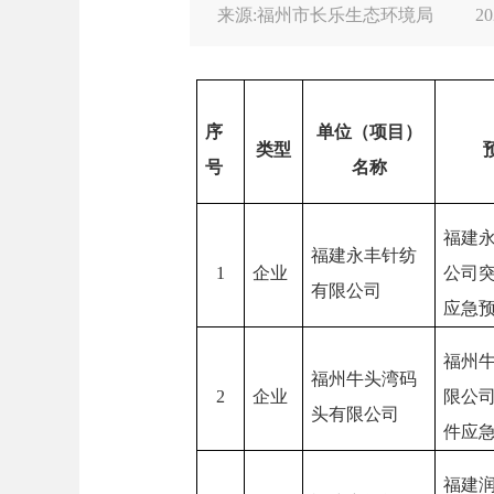
来源:福州市长乐生态环境局
20
序
单位（项目）
类型
号
名称
福建
福建永丰针纺
1
企业
公司
有限公司
应急
福州
福州牛头湾码
2
企业
限公
头有限公司
件应
福建