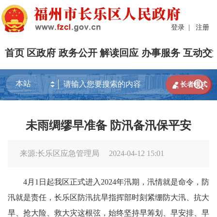
登录
|
注册
首页
区政府
政务公开
解读回应
办事服务
互动交


长者模式
未雨绸缪早准备 防汛备汛保平安
来源:长乐区应急管理局
2024-04-12 15:01
4月1日起我区正式进入2024年汛期，汛情就是命令，防
汛就是责任，长乐区防汛抗旱指挥部时刻紧绷防大汛、抗大
旱、抢大险、救大灾这根弦，始终坚持早筹划、早安排、早