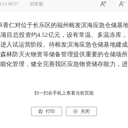


3-13 09:57
浏览量:
局卓香仁对位于长乐区的福州榕发滨海应急仓储基
地
项目总投资约
4.52亿元，设有常温、多温冻库
备进入试运营阶段。待榕发滨海应急仓储基地建成
和森林防灭火物资等储备管理提供重要的仓储场所
智能化管理，健全完善我区应急物资储存能力，进
扫一扫在手机上查看当前页面
打印
关闭

