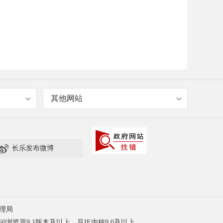
其他网站

长乐发布微博
理局
60浏览器9.1版本及以上，且IE内核9.0及以上。