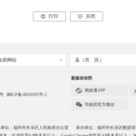
打印
关闭


政府网站
县（市、区）
新媒体矩阵

闽政通APP
3号
闽ICP备18020295号-2

市政府官方微信
办单位：福州市长乐区人民政府办公室
承办单位：福州市长乐区数据管
浏览器9.0版本及以上； Google Chrome浏览器 63版本及以上； 3